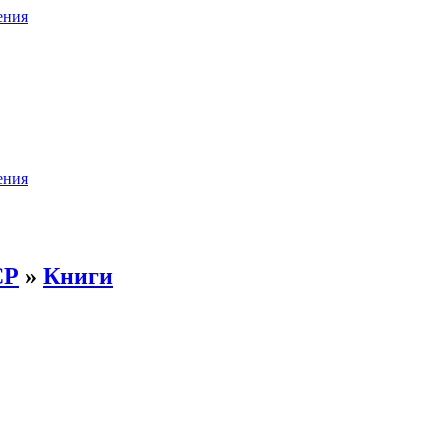
ения
ения
СР
»
Книги