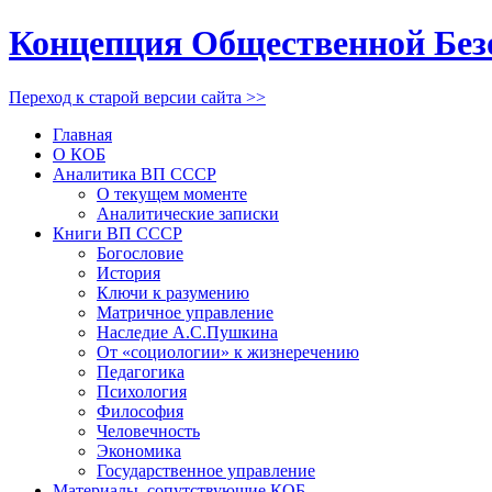
Концепция Общественной Без
Переход к старой версии сайта >>
Главная
О КОБ
Аналитика ВП СССР
О текущем моменте
Аналитические записки
Книги ВП СССР
Богословие
История
Ключи к разумению
Матричное управление
Наследие А.С.Пушкина
От «социологии» к жизнеречению
Педагогика
Психология
Философия
Человечность
Экономика
Государственное управление
Материалы, сопутствующие КОБ