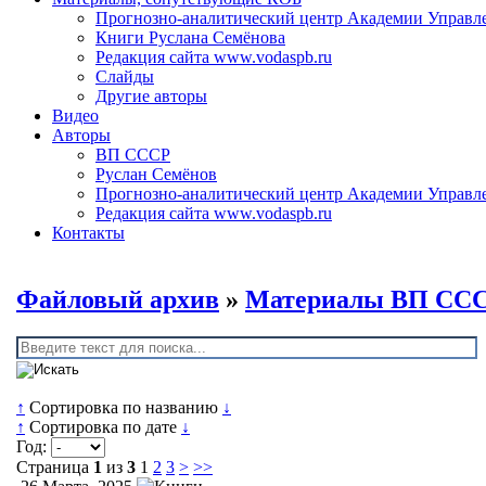
Прогнозно-аналитический центр Академии Управл
Книги Руслана Семёнова
Редакция сайта www.vodaspb.ru
Слайды
Другие авторы
Видео
Авторы
ВП СССР
Руслан Семёнов
Прогнозно-аналитический центр Академии Управл
Редакция сайта www.vodaspb.ru
Контакты
Файловый архив
»
Материалы ВП СС
↑
Сортировка по названию
↓
↑
Сортировка по дате
↓
Год:
Страница
1
из
3
1
2
3
>
>>